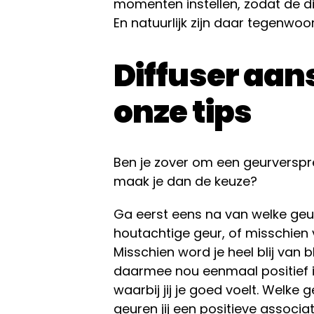
momenten instellen, zodat de dif
En natuurlijk zijn daar tegenwoo
Diffuser aans
onze tips
Ben je zover om een geurverspr
maak je dan de keuze?
Ga eerst eens na van welke geuren
houtachtige geur, of misschien vi
Misschien word je heel blij van
daarmee nou eenmaal positief i
waarbij jij je goed voelt. Welke
geuren jij een positieve associa