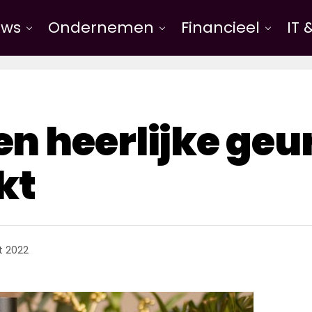
uws
Ondernemen
Financieel
IT 
Tips
 heerlijke geur 
kt
t 2022