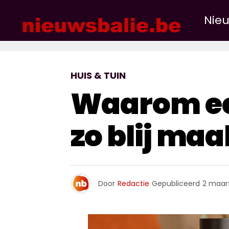
Nie
HUIS & TUIN
Waarom een
zo blij maa
Door
Redactie
Gepubliceerd
2 maar